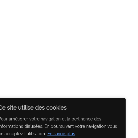
chitecture
Ingénierie
Ouvrages d’art
Ce site utilise des cookies
atrice Planchais
Pour améliorer votre navigation et la pertinence des
informations diffusées. En poursuivant votre navigation vous
en acceptez l'utilisation.
En savoir plus