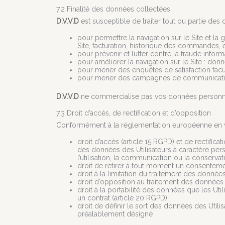
7.2 Finalité des données collectées
D.V.V.D
est susceptible de traiter tout ou partie des
pour permettre la navigation sur le Site et la 
Site, facturation, historique des commandes, e
pour prévenir et lutter contre la fraude inform
pour améliorer la navigation sur le Site : donn
pour mener des enquêtes de satisfaction facu
pour mener des campagnes de communication
D.V.V.D
ne commercialise pas vos données personnelle
7.3 Droit d’accès, de rectification et d’opposition
Conformément à la réglementation européenne en vi
droit d’accès (article 15 RGPD) et de rectific
des données des Utilisateurs à caractère pers
l’utilisation, la communication ou la conservati
droit de retirer à tout moment un consenteme
droit à la limitation du traitement des données
droit d’opposition au traitement des données d
droit à la portabilité des données que les Ut
un contrat (article 20 RGPD)
droit de définir le sort des données des Utili
préalablement désigné