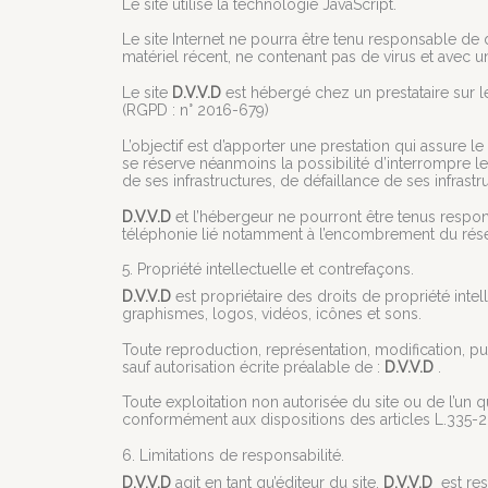
Le site utilise la technologie JavaScript.
Le site Internet ne pourra être tenu responsable de do
matériel récent, ne contenant pas de virus et avec u
Le site
D.V.V.D
est hébergé chez un prestataire sur 
(RGPD : n° 2016-679)
L’objectif est d’apporter une prestation qui assure le
se réserve néanmoins la possibilité d’interrompre 
de ses infrastructures, de défaillance de ses infrastr
D.V.V.D
et l’hébergeur ne pourront être tenus respo
téléphonie lié notamment à l’encombrement du rése
5. Propriété intellectuelle et contrefaçons.
D.V.V.D
est propriétaire des droits de propriété intel
graphismes, logos, vidéos, icônes et sons.
Toute reproduction, représentation, modification, pub
sauf autorisation écrite préalable de :
D.V.V.D
.
Toute exploitation non autorisée du site ou de l’un
conformément aux dispositions des articles L.335-2 
6. Limitations de responsabilité.
D.V.V.D
agit en tant qu’éditeur du site.
D.V.V.D
est resp