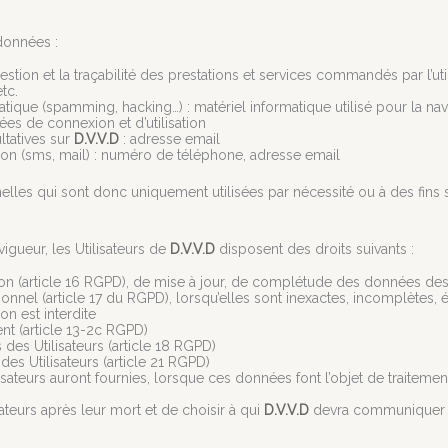
 données :
gestion et la traçabilité des prestations et services commandés par l’ut
tc.
atique (spamming, hacking…) : matériel informatique utilisé pour la nav
ées de connexion et d’utilisation
ltatives sur
D.V.V.D
: adresse email
 (sms, mail) : numéro de téléphone, adresse email
s qui sont donc uniquement utilisées par nécessité ou à des fins sta
gueur, les Utilisateurs de
D.V.V.D
disposent des droits suivants :
ation (article 16 RGPD), de mise à jour, de complétude des données des
onnel (article 17 du RGPD), lorsqu’elles sont inexactes, incomplètes, 
on est interdite
nt (article 13-2c RGPD)
 des Utilisateurs (article 18 RGPD)
es Utilisateurs (article 21 RGPD)
ilisateurs auront fournies, lorsque ces données font l’objet de traite
sateurs après leur mort et de choisir à qui
D.V.V.D
devra communiquer (o