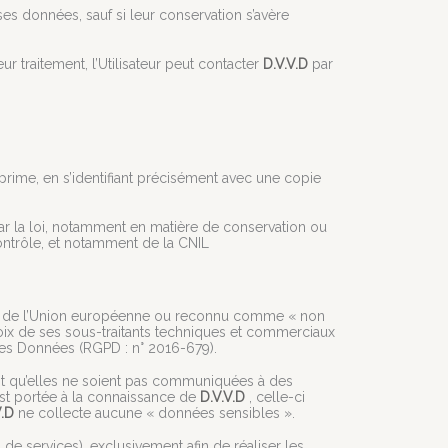
ses données, sauf si leur conservation s’avère
r traitement, l’Utilisateur peut contacter
D.V.V.D
par
prime, en s’identifiant précisément avec une copie
r la loi, notamment en matière de conservation ou
ntrôle, et notamment de la CNIL
ehors de l’Union européenne ou reconnu comme « non
oix de ses sous-traitants techniques et commerciaux
 des Données (RGPD : n° 2016-679).
ent qu’elles ne soient pas communiquées à des
 est portée à la connaissance de
D.V.V.D
, celle-ci
V.D
ne collecte aucune « données sensibles ».
s de services), exclusivement afin de réaliser les