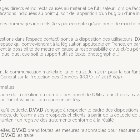
directs et indirects causés au matériel de l’utilisateur, lors de l’acc
fications indiquées au point 4, soit de l’apparition d’un bug ou d’une in
es dommages indirects (tels par exemple qu’une perte de marché ou p
stions dans l’espace contact) sont à la disposition des utilisateurs.
D.
ce qui contreviendrait à la législation applicable en France, en parti
t la possibilité de mettre en cause la responsabilité civile et/ou pé
ique, quel que soit le support utilisé (texte, photographie …).
nt la communication marketing, la loi du 21 Juin 2014 pour la confia
Général sur la Protection des Données (RGPD : n° 2016-679).
nnelles
re de la création du compte personnel de l’Utilisateur et de sa navig
ar Daniel Vaniche, son représentant légal
qu’il collecte,
D.V.V.D
s’engage à respecter le cadre des dispositions l
données, de fournir à ses prospects et clients, à partir de la collecte
intenir un registre des traitements conforme à la réalité.
elles,
D.V.V.D
prend toutes les mesures raisonnables pour s’assurer de
s
D.V.V.D
les traite.