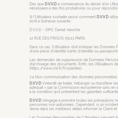
Dès que
D.V.V.D
a connaissance du décès d’un Utilisa
nécessaire à des fins probatoires ou pour répondre 
Si l’Utilisateur souhaite savoir comment
D.V.V.D
utili
écrit à l’adresse suivante :
D.V.V.D – DPO, Daniel Vaniche
12 RUE DES FRIGOS 75013 PARIS.
Dans ce cas, l’Utilisateur doit indiquer les Données 
d’une pièce d’identité (carte d’identité ou passeport)
Les demandes de suppression de Données Personne
d’archivage des documents. Enfin, les Utilisateurs d
(https://www.cnil.fr/fr/plaintes).
7.4 Non-communication des données personnelles
D.V.V.D
s’interdit de traiter, héberger ou transfére
adéquat » par la Commission européenne sans en inf
à la condition qu’il présentent les garanties suffi
D.V.V.D
s’engage à prendre toutes les précautions n
personnes non autorisées. Cependant, si un incident 
devra dans les meilleurs délais informer le Client e
Les Données Personnelles de l’Utilisateur peuvent êtr