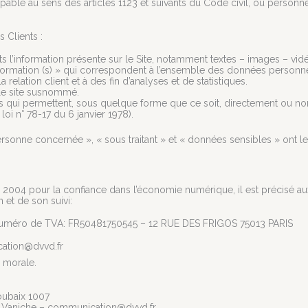
le au sens des articles 1123 et suivants du Code civil, ou personne m
 Clients :
l’information présente sur le Site, notamment textes – images – vid
rmation (s) » qui correspondent à l’ensemble des données personne
relation client et à des fin d’analyses et de statistiques.
 le site susnommé.
s qui permettent, sous quelque forme que ce soit, directement ou non
 loi n° 78-17 du 6 janvier 1978).
sonne concernée », « sous traitant » et « données sensibles » ont le
uin 2004 pour la confiance dans l’économie numérique, il est précisé aux
n et de son suivi:
 Numéro de TVA: FR50481750545 – 12 RUE DES FRIGOS 75013 PARIS
ation@dvvd.fr
 morale.
oubaix 1007
l Vaniche –
communication@dvvd.fr