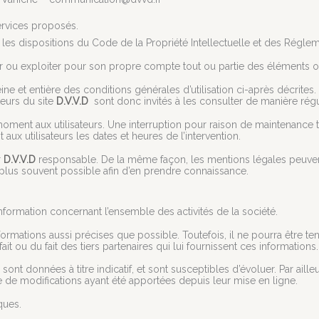
services proposés.
 les dispositions du Code de la Propriété Intellectuelle et des Réglem
er ou exploiter pour son propre compte tout ou partie des éléments ou
ne et entière des conditions générales d’utilisation ci-après décrites. 
eurs du site
D.V.V.D
sont donc invités à les consulter de manière régu
moment aux utilisateurs. Une interruption pour raison de maintenance
ux utilisateurs les dates et heures de l’intervention.
r
D.V.V.D
responsable. De la même façon, les mentions légales peuvent
 le plus souvent possible afin d’en prendre connaissance.
nformation concernant l’ensemble des activités de la société.
ormations aussi précises que possible. Toutefois, il ne pourra être te
ait ou du fait des tiers partenaires qui lui fournissent ces informations.
sont données à titre indicatif, et sont susceptibles d’évoluer. Par aille
e de modifications ayant été apportées depuis leur mise en ligne.
ques.