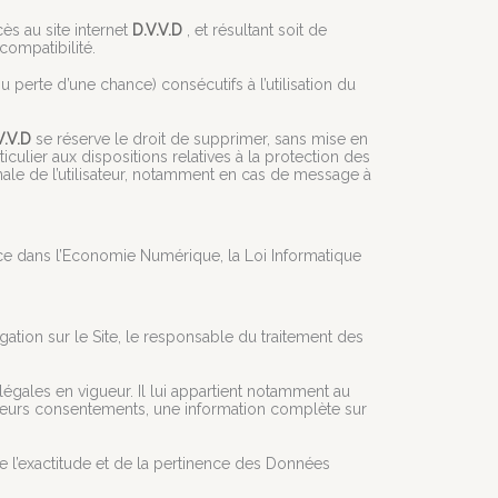
ès au site internet
D.V.V.D
, et résultant soit de
compatibilité.
erte d’une chance) consécutifs à l’utilisation du
V.V.D
se réserve le droit de supprimer, sans mise en
culier aux dispositions relatives à la protection des
nale de l’utilisateur, notamment en cas de message à
nce dans l’Economie Numérique, la Loi Informatique
ation sur le Site, le responsable du traitement des
égales en vigueur. Il lui appartient notamment au
 de leurs consentements, une information complète sur
 l’exactitude et de la pertinence des Données