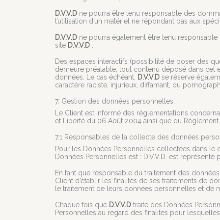
D.V.V.D
ne pourra être tenu responsable des dommages 
l’utilisation d’un matériel ne répondant pas aux spéci
D.V.V.D
ne pourra également être tenu responsable d
site
D.V.V.D
.
Des espaces interactifs (possibilité de poser des que
demeure préalable, tout contenu déposé dans cet espa
données. Le cas échéant,
D.V.V.D
se réserve égalemen
caractère raciste, injurieux, diffamant, ou pornograph
7. Gestion des données personnelles.
Le Client est informé des réglementations concerna
et Liberté du 06 Août 2004 ainsi que du Règlement 
7.1 Responsables de la collecte des données perso
Pour les Données Personnelles collectées dans le cad
Données Personnelles est : D.V.V.D.
est représenté p
En tant que responsable du traitement des données 
Client d’établir les finalités de ses traitements de 
le traitement de leurs données personnelles et de ma
Chaque fois que
D.V.V.D
traite des Données Personn
Personnelles au regard des finalités pour lesquelle