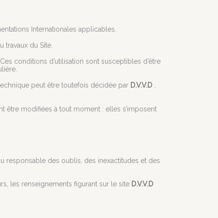
entations Internationales applicables.
 travaux du Site.
Ces conditions d’utilisation sont susceptibles d’être
lière.
 technique peut être toutefois décidée par
D.V.V.D
,
 être modifiées à tout moment : elles s’imposent
nu responsable des oublis, des inexactitudes et des
urs, les renseignements figurant sur le site
D.V.V.D