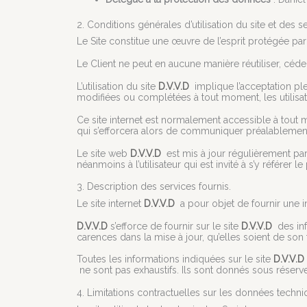
2. Conditions générales d’utilisation du site et des 
Le Site constitue une œuvre de l’esprit protégée par
Le Client ne peut en aucune manière réutiliser, céd
L’utilisation du site
D.V.V.D
implique l’acceptation plei
modifiées ou complétées à tout moment, les utilisat
Ce site internet est normalement accessible à tout 
qui s’efforcera alors de communiquer préalablement a
Le site web
D.V.V.D
est mis à jour régulièrement pa
néanmoins à l’utilisateur qui est invité à s’y référer
3. Description des services fournis.
Le site internet
D.V.V.D
a pour objet de fournir une i
D.V.V.D
s’efforce de fournir sur le site
D.V.V.D
des inf
carences dans la mise à jour, qu’elles soient de son f
Toutes les informations indiquées sur le site
D.V.V.D
ne sont pas exhaustifs. Ils sont donnés sous réserv
4. Limitations contractuelles sur les données techni