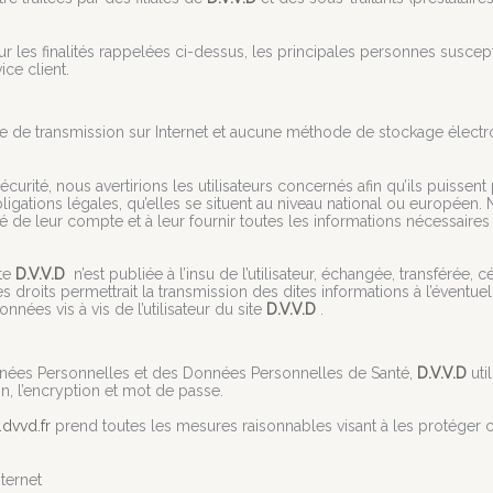
pour les finalités rappelées ci-dessus, les principales personnes susce
ce client.
ode de transmission sur Internet et aucune méthode de stockage élec
curité, nous avertirions les utilisateurs concernés afin qu’ils puiss
bligations légales, qu’elles se situent au niveau national ou europé
té de leur compte et à leur fournir toutes les informations nécessaire
ite
D.V.V.D
n’est publiée à l’insu de l’utilisateur, échangée, transféré
s droits permettrait la transmission des dites informations à l’éventu
nées vis à vis de l’utilisateur du site
D.V.V.D
.
Données Personnelles et des Données Personnelles de Santé,
D.V.V.D
uti
n, l’encryption et mot de passe.
dvvd.fr
prend toutes les mesures raisonnables visant à les protéger c
nternet