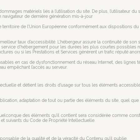
mmages matériels liés à l’utilisation du site. De plus, l’utilisateur du 
n navigateur de dernière génération mis-à-jour
le territoire de l’Union Européenne conformément aux dispositions d
 meilleur taux d’accessibilité. L’hébergeur assure la continuité de son s
le service d’hébergement pour les durées les plus courtes possibles 
uctures ou si les Prestations et Services génèrent un trafic réputé anor
nsables en cas de dysfonctionnement du réseau Internet, des lignes t
au empêchant l’accès au serveur.
lectuelle et détient les droits d’usage sur tous les éléments accessible
lication, adaptation de tout ou partie des éléments du site, quel que s
 quelconque des éléments qu’il contient sera considérée comme consti
et suivants du Code de Propriété Intellectuelle.
onsable de la qualité et de la véracité du Contenu qu’il publie.