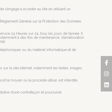
site s’engage à accéder au site en utilisant un
u Règlement Général sur la Protection des Données
ervice 24 Heures sur 24, tous les jours de l’année. Il
notamment à des fins de maintenance, d’amélioration
mal.
éléphoniques ou du matériel informatique et de
Fa
In
Li
f
s sur le site internet, notamment les textes, images,
oit le moyen ou le procédé utilisé, est interdite,
tutive d’une contrefaçon et poursuivie