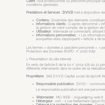
Client :
tout professionnel ou personne physique capab
conditions générales.
Prestations et Services :
D.V.V.D
met à disposition des
Contenu :
Ensemble des éléments constituants 
Informations clients :
Ci après dénommé « Info
la gestion de votre compte, de la gestion de la 
Utilisateur :
Internaute se connectant, utilisant
Informations personnelles :
« Les information
auxquelles elles s’appliquent » (article 4 de la
Les termes « données à caractère personnel », « per
Protection des Données (RGPD : n° 2016-679)
1. Présentation du site internet.
En vertu de l’article 6 de la loi n° 2004-575 du 21 j
différents intervenants dans le cadre de sa réalisatio
Propriétaire
: SAS D.V.V.D Capital social de 9900€
Responsable publication
: DVVD –
communic
Le responsable publication est une personne
Webmaster
: MG WEB –
miguel@mg-web.fr
Hébergeur
: ovh – 2 rue Kellermann 59100 R
Délégué à la protection des données
: Danie