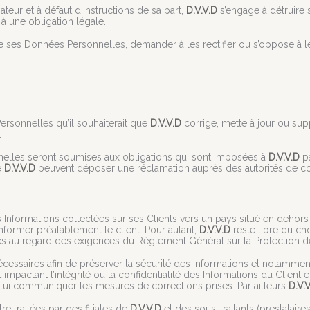
teur et à défaut d’instructions de sa part,
D.V.V.D
s’engage à détruire 
à une obligation légale.
se ses Données Personnelles, demander à les rectifier ou s’oppose à leu
Personnelles qu’il souhaiterait que
D.V.V.D
corrige, mette à jour ou sup
.
lles seront soumises aux obligations qui sont imposées à
D.V.V.D
pa
e
D.V.V.D
peuvent déposer une réclamation auprès des autorités de co
r les Informations collectées sur ses Clients vers un pays situé en d
ormer préalablement le client. Pour autant,
D.V.V.D
reste libre du ch
santes au regard des exigences du Règlement Général sur la Protection
écessaires afin de préserver la sécurité des Informations et notamm
impactant l’intégrité ou la confidentialité des Informations du Client
t lui communiquer les mesures de corrections prises. Par ailleurs
D.V.
e traitées par des filiales de
D.V.V.D
et des sous-traitants (prestataire