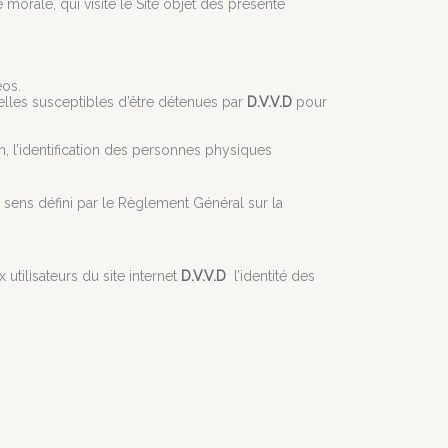
orale, qui visite le Site objet des présente
éos.
lles susceptibles d’être détenues par
D.V.V.D
pour
, l’identification des personnes physiques
 sens défini par le Règlement Général sur la
 utilisateurs du site internet
D.V.V.D
l’identité des