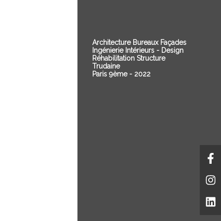
Architecture
Bureaux
Façades
Ingénierie
Intérieurs - Design
Réhabilitation
Structure
Trudaine
Paris 9ème - 2022
F
In
Li
f