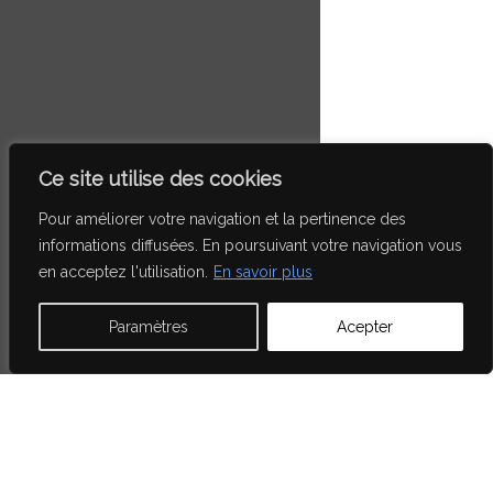
Ce site utilise des cookies
Pour améliorer votre navigation et la pertinence des
informations diffusées. En poursuivant votre navigation vous
en acceptez l'utilisation.
En savoir plus
Architecture
Ingénierie
Intérieurs -
Design
Ouvrages d’art
Paramètres
Acepter
Passerelle Claude Bernard
Paris 19ème - 2018