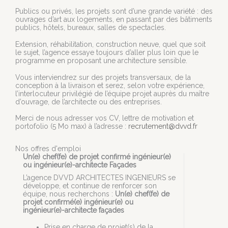
Publics ou privés, les projets sont d’une grande variété : des
ouvrages d’art aux logements, en passant par des bâtiments
publics, hôtels, bureaux, salles de spectacles.
Extension, réhabilitation, construction neuve, quel que soit
le sujet, l’agence essaye toujours d’aller plus loin que le
programme en proposant une architecture sensible.
Vous interviendrez sur des projets transversaux, de la
conception à la livraison et serez, selon votre expérience,
l’interlocuteur privilégié de l’équipe projet auprès du maître
d’ouvrage, de l’architecte ou des entreprises.
Merci de nous adresser vos CV, lettre de motivation et
portofolio (5 Mo max) à l’adresse :
recrutement@dvvd.fr
Nos offres d'emploi
Un(e) chef(fe) de projet confirmé ingénieur(e)
ou ingénieur(e)-architecte Façades
L’agence DVVD ARCHITECTES INGENIEURS se
développe, et continue de renforcer son
équipe, nous recherchons :
Un(e) chef(fe) de
projet confirmé(e) ingénieur(e) ou
ingénieur(e)-architecte façades
Prise en charge de projet(s) de la