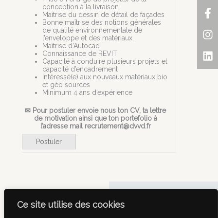
F
In
Li
conception à la livraison.
Maîtrise du dessin de détail de façades
f
Bonne maîtrise des notions générales
de qualité environnementale de
l’enveloppe et des matériaux.
Maîtrise d’Autocad
Connaissance de REVIT
Capacité à conduire plusieurs projets et
capacité d’encadrement
Intéressé(e) aux nouveaux matériaux bio
et géo sourcés
Minimum 4 ans d’expérience
✉ Pour postuler envoie nous ton CV, ta lettre
de motivation ainsi que ton portefolio à
l’adresse mail
recrutement@dvvd.fr
Postuler
Facebook-
Instagr
Link
Ce site utilise des cookies