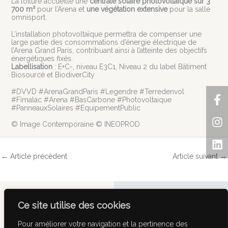
La toiture accueille une
centrale solaire photovoltaïque sur 3
700 m²
pour l’Arena et
une végétation extensive
pour la salle
omnisport.
L’installation photovoltaïque permettra de compenser une
large partie des consommations d’énergie électrique de
l’Arena Grand Paris, contribuant ainsi à l’atteinte des objectifs
énergétiques fixés.
Labellisation
: E+C-, niveau E3C1, Niveau 2 du label Bâtiment
Biosourcé et BiodiverCity
F
In
Li
#DVVD #ArenaGrandParis #Legendre #Terredenvol
#Fimalac #Arena #BasCarbone #Photovoltaique
f
#PanneauxSolaires #EquipementPublic
© Image Contemporaine © INEOPROD
←
Article précédent
Article suivant
→
Facebook-
Instagr
Link
Ce site utilise des cookies
f
Pour améliorer votre navigation et la pertinence des