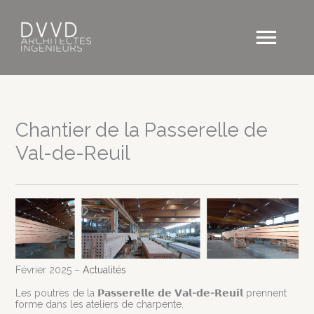
Aller
au
Men
contenu
princ
Chantier de la Passerelle de
Val-de-Reuil
Février 2025 –
Actualités
Les poutres de la
𝗣𝗮𝘀𝘀𝗲𝗿𝗲𝗹𝗹𝗲 𝗱𝗲 𝗩𝗮𝗹-𝗱𝗲-𝗥𝗲𝘂𝗶𝗹
prennent
forme dans les ateliers de charpente.