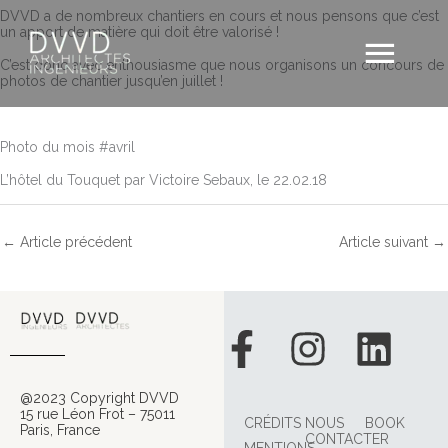
Aller
DVVD a de nombreux chantiers en cours et nous pensons que c’est
au
un apport de matière qui doit être valorisé !
Men
contenu
C’est donc avec enthousiasme que nous organisons un concours de
photos de chantier jusqu’en juillet !
princ
Photo du mois #avril
L’hôtel du Touquet par Victoire Sebaux, le 22.02.18
←
Article précédent
Article suivant
→
Facebook-
Instagr
Link
f
@2023 Copyright DVVD
15 rue Léon Frot – 75011
CRÉDITS
NOUS
BOOK
Paris, France
CONTACTER
MENTIONS