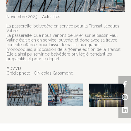
Novembre 2023 –
Actualités
La passerelle-belvédère en service pour la Transat Jacques
Vabre.
La passerelle, que nous venons de livrer, sur le bassin Paul
Vatine était bien en service, ouverte, et donc avec sa travée
centrale effacée, pour laisser le bassin aux grands
monocoques, à l’occasion de la 30ème édition de la Transat.
Elle a ainsi pu servir de belvédère privilégié pendant les
préparatifs et pour le départ.
#DVVD
Crédit photo : ©Nicolas Grosmond
F
In
Li
f