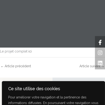
F
In
Li
f
Le projet complet
ici
←
Article précédent
Article suivant
→
Facebook-
Instagr
Link
Ce site utilise des cookies
f
Pour améliorer votre navigation et la pertinence des
@2023 Copyright DVVD
informations diffusées. En poursuivant votre navigation vous