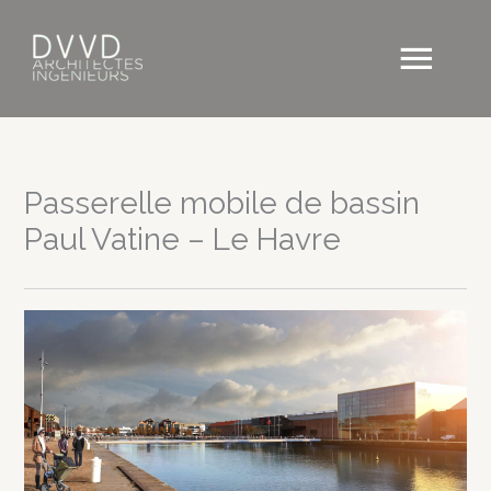
Aller
au
Men
contenu
princ
Passerelle mobile de bassin
Paul Vatine – Le Havre