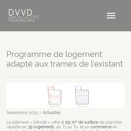
Aller
au
Men
contenu
princ
Programme de logement
adapté aux trames de l’existant
Septembre 2025 –
Actualités
Le bâtiment « Intimité » offre
2 151 m² de surface
de plancher,
répartie en
39 logements
, du T1 au T4, et un
commerce
en