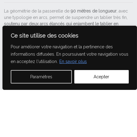
La géométrie de la passerelle de
90 mètres de longueur
, avec
une typologie en arcs, permet de suspendre un tablier très fin,
soutenu par deux arcs élancés qui enjambent le tablier en
diagonale
. L'enchaînement des deux arcs, entre calculs
Ce site utilise des cookies
structurels et recherches
formelles complexes
, est marqué par
le ricochet de la matière au-dessus du tablier. Cette dynamique
Pour améliorer votre navigation et la pertinence des
souligne le paysage alentour et invite à la traversée.
informations diffusées. En poursuivant votre navigation vous
Pensée comme un
geste architectural ouvert
, la passerelle
en acceptez l'utilisation.
En savoir plus
favorise la transparence et l’ouverture vers le paysage portuaire
de Dunkerque, offrant une
structure aérienne pour libérer
Paramètres
Acepter
l'espace et les vues au sol
. Sa structure fine et élégante favorise
l'aménagement foncier autour de la place haute et le long des
quais.
Le parti-pris d’un ouvrage suspendu permet de
réduire la
quantité d’acier
, réduisant ainsi son impact environnemental. Le
platelage en dalles béton préfabriquées, et d’un garde-corps
équipé de lisse et maille inox garantit la pérennité de l’ouvrage.