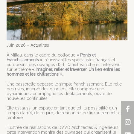
Juin 2026 –
Actualités
À Millau, dans le cadre du colloque
« Ponts et
Franchissements »
, réunissant les spécialistes français et
européens des ouvrages d’art, Daniel Vaniche est intervenu
sur le thème
« Imaginer, relier et traverser. Un lien entre les
hommes et les civilisations »
.
Une passerelle dépasse le simple franchissement. Elle relie
des rives, innerve des quartiers. Elle compose une
dynamique, accompagne les déplacements, ouvre de
nouvelles continuités.
F
In
Li
Elle est aussi un espace en tant que tel, la possibilité d’un
f
temps d’arrêt, de regard, de rencontre, de lire autrement le
territoire.
Illustrée de réalisations de DVVD Architectes & Ingénieurs,
cette intervention montre des ouvrages qui organisent le