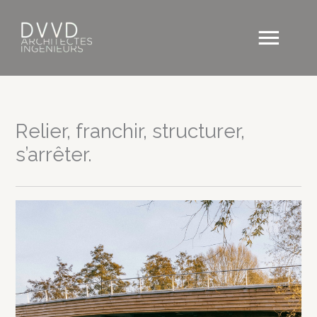
Aller
au
Men
contenu
princ
Relier, franchir, structurer,
s’arrêter.