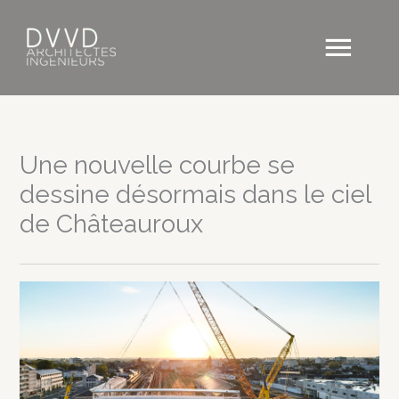
Aller
au
Men
contenu
princ
Une nouvelle courbe se
dessine désormais dans le ciel
de Châteauroux