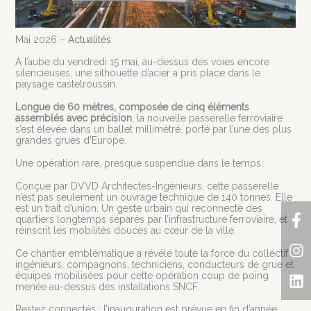
Mai 2026 –
Actualités
À l’aube du vendredi 15 mai, au-dessus des voies encore
silencieuses, une silhouette d’acier a pris place dans le
paysage castelroussin.
Longue de 60 mètres, composée de cinq éléments
assemblés avec précision
, la nouvelle passerelle ferroviaire
s’est élevée dans un ballet millimétré, porté par l’une des plus
grandes grues d’Europe.
Une opération rare, presque suspendue dans le temps.
Conçue par DVVD Architectes-Ingénieurs, cette passerelle
n’est pas seulement un ouvrage technique de 140 tonnes. Elle
est un trait d’union. Un geste urbain qui reconnecte des
F
In
Li
quartiers longtemps séparés par l’infrastructure ferroviaire, et
f
réinscrit les mobilités douces au cœur de la ville.
Ce chantier emblématique a révélé toute la force du collectif :
ingénieurs, compagnons, techniciens, conducteurs de grue et
équipes mobilisées pour cette opération coup de poing
menée au-dessus des installations SNCF.
Restez connectés : l’inauguration est prévue en fin d’année.