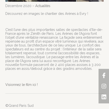
Décembre 2020 –
Actualités
Découvrez en images le chantier des Arènes à Evry !
C’est l’une des plus importantes salles de spectacles d’Ile-de-
France après le Zénith de Paris. Les Arènes de l’Agora font
l’objet d’une véritable renaissance. La façade sera entièrement
repensée au profit d’un espace vitré lumineux qui révélera, aux
yeux de tous, l’architecture de ce lieu unique. Le confort des
spectateurs est au centre du projet : l’intérieur de la salle sera
totalement repensé, tout comme l’accessibilité des espaces,
les lumières, l’acoustique. Le passage entre les Arènes et la
place de l’Agora sera lui aussi reconfiguré. Les Arènes
nouvelle formule passeront de 2 400 places assises à 3 200
places en assis/debout grâce à des gradins amovibles.
F
In
Li
f
Visionnez le film ici !
©Grand Paris Sud