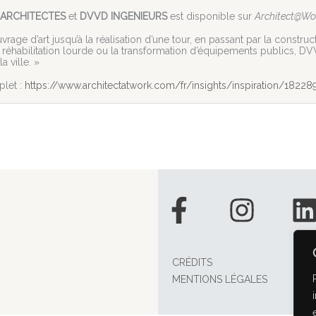
D ARCHITECTES
et
DVVD INGENIEURS
est disponible sur
Architect@Wo
vrage d’art jusqu’à la réalisation d’une tour, en passant par la constr
la réhabilitation lourde ou la transformation d’équipements publics, D
a ville. »
plet :
https://www.architectatwork.com/fr/insights/inspiration/18228
Facebook-
Insta
f
CRÉDITS
MENTIONS LÉGALES