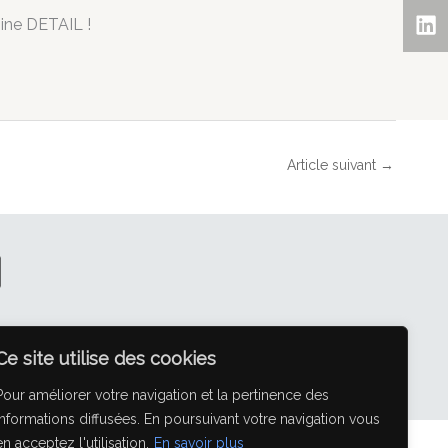
zine DETAIL !
Article suivant
→
gram
Linkedin
NOUS CONTACTER
BOOK
Ce site utilise des cookies
+33 1 40 40 96 10
Pour améliorer votre navigation et la pertinence des
informations diffusées. En poursuivant votre navigation vous
en acceptez l'utilisation.
En savoir plus